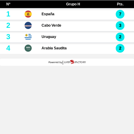
Nº
Grupo H
Pts.
1
7
España
2
3
Cabo Verde
3
2
Uruguay
4
2
Arabia Saudita