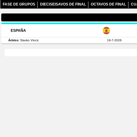
FASE DE GRUPOS
DIECISEISAVOS DE FINAL
OCTAVOS DE FINAL
CU
ESPAÑA
Árbitro:
Slavko Vincic
19-7-2026